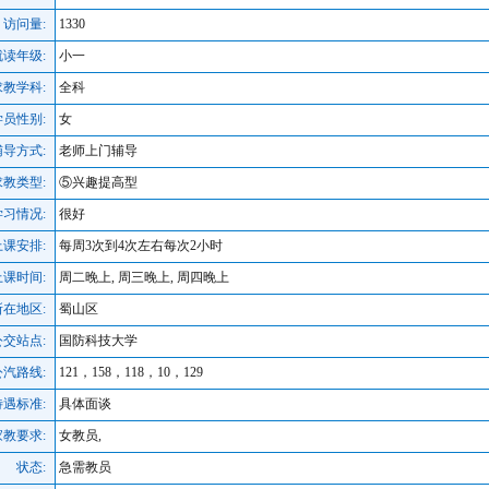
访问量:
1330
就读年级:
小一
求教学科:
全科
学员性别:
女
辅导方式:
老师上门辅导
求教类型:
⑤兴趣提高型
学习情况:
很好
上课安排:
每周3次到4次左右每次2小时
课时间:
周二晚上, 周三晚上, 周四晚上
所在地区:
蜀山区
交站点:
国防科技大学
公汽路线:
121，158，118，10，129
待遇标准:
具体面谈
家教要求:
女教员,
状态:
急需教员