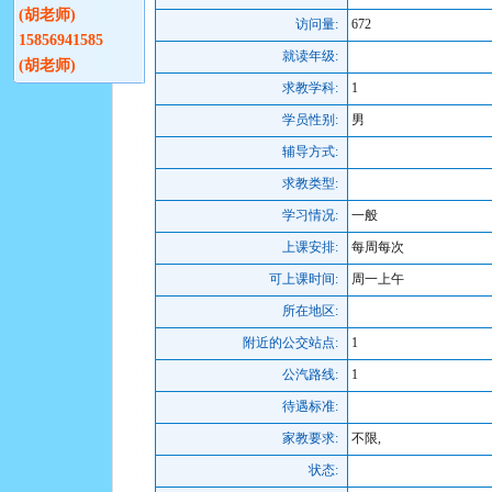
(胡老师)
访问量:
672
15856941585
就读年级:
(胡老师)
求教学科:
1
学员性别:
男
辅导方式:
求教类型:
学习情况:
一般
上课安排:
每周每次
可上课时间:
周一上午
所在地区:
附近的公交站点:
1
公汽路线:
1
待遇标准:
家教要求:
不限,
状态: