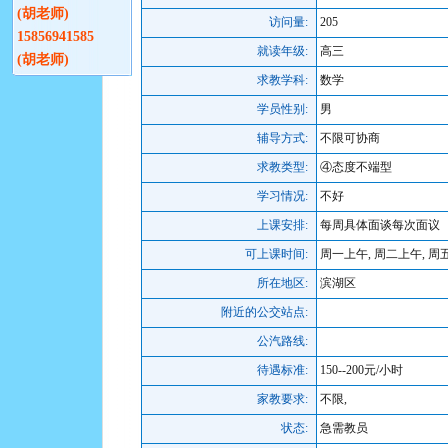
(胡老师)
访问量:
205
15856941585
就读年级:
高三
(胡老师)
求教学科:
数学
学员性别:
男
辅导方式:
不限可协商
求教类型:
④态度不端型
学习情况:
不好
上课安排:
每周具体面谈每次面议
可上课时间:
周一上午, 周二上午, 周
所在地区:
滨湖区
附近的公交站点:
公汽路线:
待遇标准:
150--200元/小时
家教要求:
不限,
状态:
急需教员