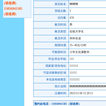
(胡老师)
真实姓名:
啊啊啊
15856941585
登陆次数:
1
(胡老师)
访问量:
476
教员性别:
男
教员类型:
在校大学生
教员学历:
本科在读
期望待遇:
35--40元/小时
可教授科目:
小学文化课数学,
毕业/所在学校:
111
现家庭/宿舍地址:
111111
可提供家教的区域:
11111
本信息有效期至:
1111111
简介说明:
啊啊啊啊啊啊啊啊啊啊啊啊
注册时间:
2025/11/30 15:29:11
预约处电话：15856941585（胡老师）