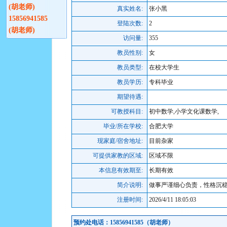
(胡老师)
真实姓名:
张小黑
15856941585
登陆次数:
2
(胡老师)
访问量:
355
教员性别:
女
教员类型:
在校大学生
教员学历:
专科毕业
期望待遇:
可教授科目:
初中数学,小学文化课数学,
毕业/所在学校:
合肥大学
现家庭/宿舍地址:
目前杂家
可提供家教的区域:
区域不限
本信息有效期至:
长期有效
简介说明:
做事严谨细心负责，性格沉
注册时间:
2026/4/11 18:05:03
预约处电话：15856941585（胡老师）