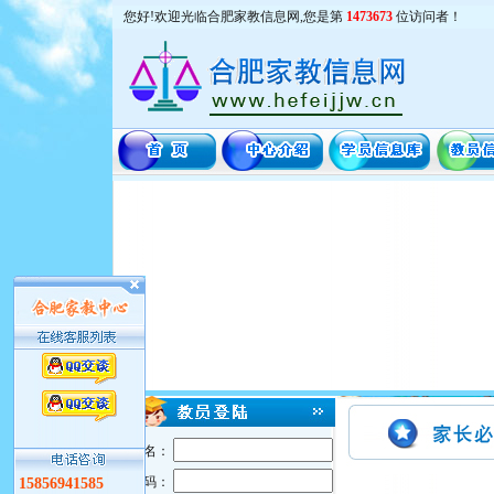
您好!欢迎光临合肥家教信息网,您是第
1473673
位访问者！
用户名：
密 码：
15856941585