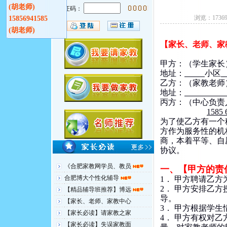
(胡老师)
验证码：
浏览：17369
15856941585
(胡老师)
【家长、老师、家
甲方：（学生家长
地址：
小区
乙方：（家教老师
地址：
丙方：（中心负责
1585
为了使乙方有一个
方作为服务性的机
商，本着平等、自
协议。
《合肥家教网学员、教员
一、【甲方的责
合肥博大个性化辅导
1． 甲方聘请乙
2． 甲方安排乙
【精品辅导班推荐】博远
导。
【家长、老师、家教中心
3． 甲方根据学
【家长必读】请家教之家
4． 甲方有权对
【家长必读】失误家教面