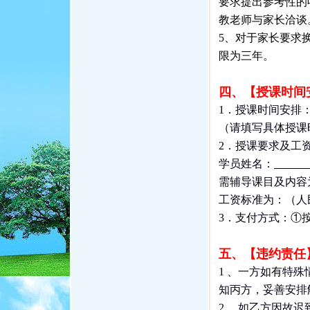
要求提出参考性的
教老师与家长洽谈
5、对于家长要求
限为三年。
四、【授课时间
1．授
（请填写具体授课时
2．授课要求及工
学员姓名：
需辅导课
工资标准为：（人
3．支付方式：①
五、【违约责任
1 、一方如有特
知丙方，妥善安排
2 、如乙方因故