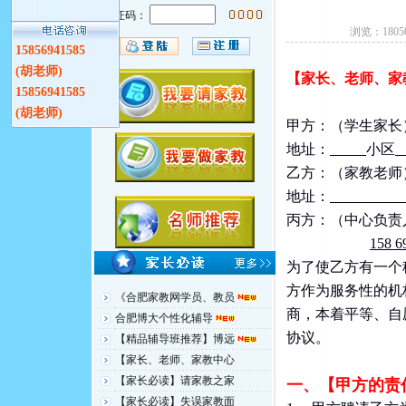
验证码：
浏览：18050
15856941585
(胡老师)
【家长、老师、家
15856941585
(胡老师)
甲方：（学生家长
地址：
小区
乙方：（家教老师
地址：
丙方：（中心负责
158 
为了使乙方有一个
方作为服务性的机
《合肥家教网学员、教员
商，本着平等、自
合肥博大个性化辅导
协议。
【精品辅导班推荐】博远
【家长、老师、家教中心
【家长必读】请家教之家
一、【甲方的责
【家长必读】失误家教面